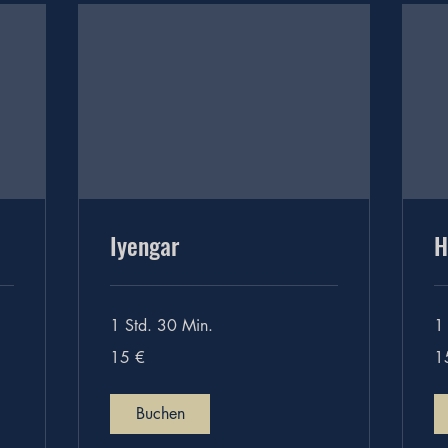
Iyengar
H
1 Std. 30 Min.
1
15
15
15 €
1
Euro
Eu
Buchen