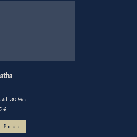
atha
 Std. 30 Min.
5 €
ro
Buchen