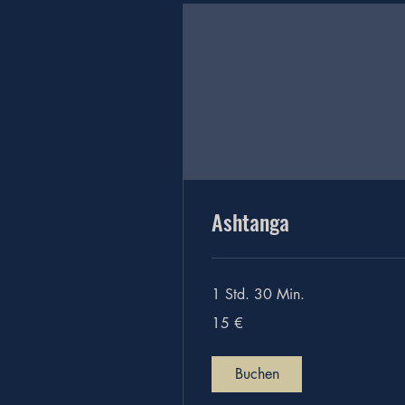
Ashtanga
1 Std. 30 Min.
15
15 €
Euro
Buchen