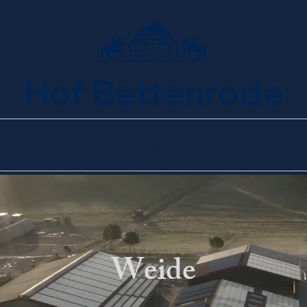
Hof Bettenrode
Reitschule
Verkaufspferde
Veranstaltungen
Weide